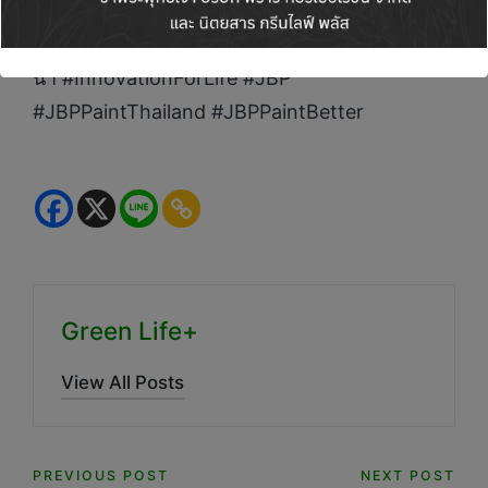
#JBPGreenTransition #สีรักษ์โลก #ตรึงราคาสี
น้ำ #InnovationForLife #JBP
#JBPPaintThailand #JBPPaintBetter
Green Life+
View All Posts
Post
PREVIOUS POST
NEXT POST