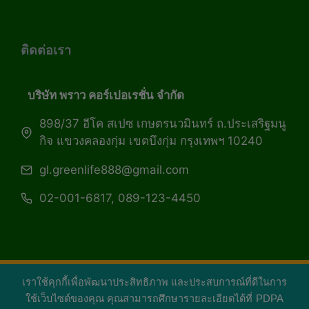
ติดต่อเรา
บริษัท พราว คอร์เปอเรชั่น จำกัด
898/37 อีโค สเปซ เกษตรนวมินทร์ ถ.ประเสริฐมนู
กิจ แขวงคลองกุ่ม เขตบึงกุ่ม กรุงเทพฯ 10240
gl.greenlife888@gmail.com
02-001-6817, 089-123-4450
เราใช้คุกกี้เพื่อพัฒนาประสิทธิภาพ และประสบการณ์ที่ดีในการ
Copyright 2026 — Green Life Plus mag | กรีน
ใช้เว็บไซต์ของคุณ คุณสามารถศึกษารายละเอียดได้ที่
PDPA
ไลฟ์พลัส หนังสือมีชีวิต