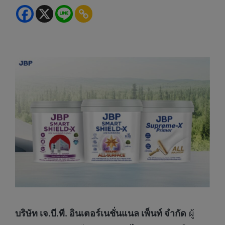
บริษัท เจ.บี.พี. อินเตอร์เนชั่นแนล เพ็นท์ จำกัด
ผู้