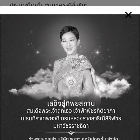
ประเทศไทยไปสู่แนวทางที่ยั่งยืน”
นอกจากนี้ ภายในปีนี้ JBP ยังมีแผนเปิดตัว
ผลิตภัณฑ์สีน้ำรุ่นใหม่อย่างต่อเนื่อง
เพื่อรองรับการ
ใช้งานที่หลากหลายมากขึ้น รวมถึงผลิตภัณฑ์ที่
สามารถใช้
ทดแทนสีน้ำมันและสีอุตสาหกรรม
เพื่อ
ตอบโจทย์แนวโน้มของตลาดที่มุ่งสู่เทคโนโลยีสีที่
เป็นมิตรต่อสิ่งแวดล้อมมากขึ้น
บริษัทระบุว่า การพัฒนานวัตกรรมสีภายใต้แนวคิด
Green Transition
จะเป็นหนึ่งในกลยุทธ์สำคัญ
ของ JBP ในการยกระดับมาตรฐานผลิตภัณฑ์สี
ของประเทศไทยให้สอดคล้องกับทิศทางการ
ก่อสร้างยุคใหม่ และตอบโจทย์ความต้องการด้าน
สิ่งแวดล้อมในระดับสากล