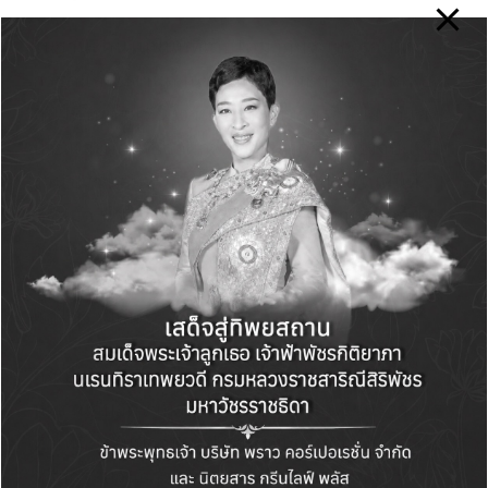
ในฐานะคนในพื้นที่ที่เติบโตมากับชุมชนรอบเหมือง
การดูแลทีมงานด้านชุมชนสัมพันธ์ฯ จึงไม่ใช่เพียง
หน้าที่ในตำแหน่งงาน แต่ยังเป็นการกลับมาดูแล
บ้านและผู้คนที่เธอผูกพันมาตลอดชีวิต ปัจจุบันทีม
งานชุมชนสัมพันธ์ของอัคราล้วนเป็นคนในพื้นที่
ทั้งหมด ทำให้สามารถเข้าถึงและทำงานร่วมกับ
ชุมชนได้อย่างใกล้ชิด พร้อมนำข้อห่วงกังวลและข้อ
เสนอแนะจากชุมชนมาหารือและพัฒนาแนวทาง
แก้ไขร่วมกัน
คุณยุวธิดา กล่าวว่า “ในฐานะคนในชุมชนที่ได้
ทำงานกับอัครามากว่า 20 ปี ดิฉันได้เรียนรู้ว่าการ
ทำเหมืองในปัจจุบันไม่ใช่เพียงเรื่องของเทคโนโลยี
หรือกระบวนการผลิตเท่านั้น แต่ยังหมายถึงการ