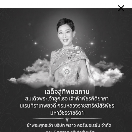
ไทยสู่ความโปร่งใสระดับ
คนเก่งคณิตศาสตร์” ปีที่
สากล ด้วยการรับรอง
19 ยกระดับความ
EPD International สี
สามารถทางวิชาการ
นวัตกรรมทาอาคารราย
สร้างแรงบันดาลใจ
แรกของไทย ตอกย้ำ
เยาวชนไทย
ความเชื่อมั่นสู่การ
พัฒนาอย่างยั่งยืน
Comments
No comments yet. Why don’t you start the
discussion?
Leave a Reply
Your email address will not be published.