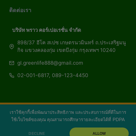
ติดต่อเรา
บริษัท พราว คอร์เปอเรชั่น จำกัด
898/37 อีโค สเปซ เกษตรนวมินทร์ ถ.ประเสริฐมนู
กิจ แขวงคลองกุ่ม เขตบึงกุ่ม กรุงเทพฯ 10240
gl.greenlife888@gmail.com
02-001-6817, 089-123-4450
เราใช้คุกกี้เพื่อพัฒนาประสิทธิภาพ และประสบการณ์ที่ดีในการ
Copyright 2026 — Green Life Plus mag | กรีน
ใช้เว็บไซต์ของคุณ คุณสามารถศึกษารายละเอียดได้ที่
PDPA
ไลฟ์พลัส หนังสือมีชีวิต
DECLINE
ALLOW