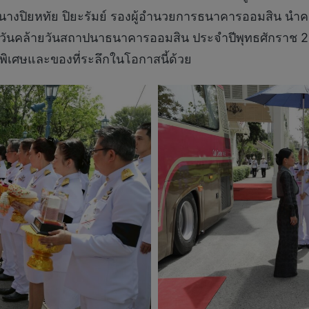
งปิยหทัย ปิยะรัมย์ รองผู้อำนวยการธนาคารออมสิน นำ
อกาสวันคล้ายวันสถาปนาธนาคารออมสิน ประจำปีพุทธศักร
ิเศษและของที่ระลึกในโอกาสนี้ด้วย