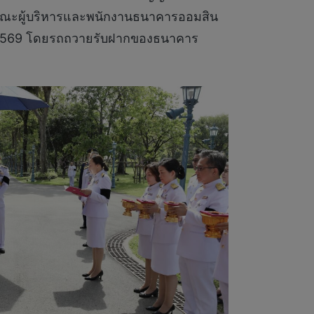
คณะผู้บริหารและพนักงานธนาคารออมสิน
าช 2569 โดยรถถวายรับฝากของธนาคาร