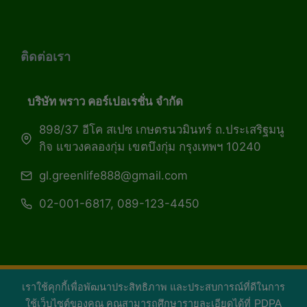
ติดต่อเรา
บริษัท พราว คอร์เปอเรชั่น จำกัด
898/37 อีโค สเปซ เกษตรนวมินทร์ ถ.ประเสริฐมนู
กิจ แขวงคลองกุ่ม เขตบึงกุ่ม กรุงเทพฯ 10240
gl.greenlife888@gmail.com
02-001-6817, 089-123-4450
เราใช้คุกกี้เพื่อพัฒนาประสิทธิภาพ และประสบการณ์ที่ดีในการ
Copyright 2026 — Green Life Plus mag | กรีน
ใช้เว็บไซต์ของคุณ คุณสามารถศึกษารายละเอียดได้ที่
PDPA