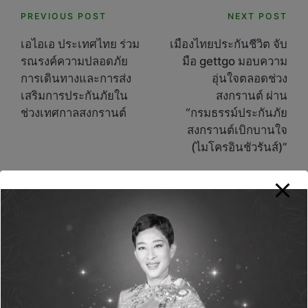
Post
PREVIOUS POST
NEXT POST
navigation
เอไอเอ ประเทศไทย ร่วม
เมืองไทยประกันชีวิต จับ
รณรงค์ความปลอดภัย
มือ gettgo มอบความ
การเดินทางและการส่ง
อุ่นใจตลอดช่วง
เสริมการประกันภัยใน
สงกรานต์ ผ่าน
ช่วงเทศกาลสงกรานต์
“กรมธรรม์ประกันภัย
สงกรานต์เบิกบานใจ
(ไมโครอินชัวรันส์)”
Comments
No comments yet. Why don’t you start the
discussion?
Leave a Reply