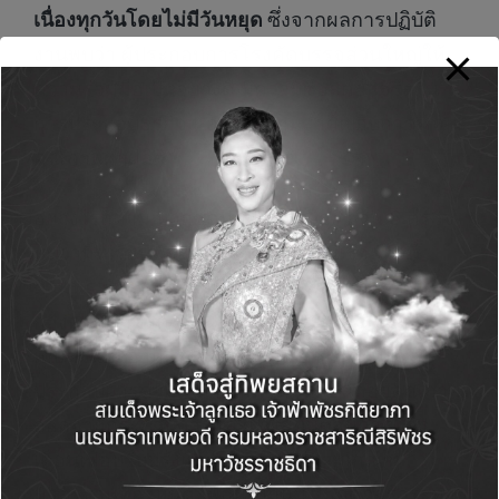
เนื่องทุกวันโดยไม่มีวันหยุด
ซึ่งจากผลการปฏิบัติ
งานพบว่า ผู้ประกอบการโรงคัดบรรจุส่วนใหญ่ให้
ความร่วมมือเป็นอย่างดี มีความซื่อสัตย์สุจริตใน
การประกอบธุรกิจ และให้ความสำคัญกับการรักษา
คุณภาพผลผลิต
อย่างไรก็ตาม หากชุดปฏิบัติการของ สวพ.6 ตรวจ
พบว่ามีทุเรียนด้อยคุณภาพ พนักงานเจ้าหน้าที่
ตามพระราชบัญญัติมาตรฐานสินค้าเกษตร โดย
กองควบคุมมาตรฐาน สำนักงานมาตรฐานสินค้า
เกษตรและอาหารแห่งชาติ (มกอช.) จะให้ผู้
ประกอบการดำเนินการคัดแยกทุเรียนด้อยคุณภาพ
ออกจากกระบวนการและเข้าสู่ขั้นตอนการแจ้ง
เตือนเพื่อปรับปรุงแก้ไขให้เป็นไปตามเกณฑ์
มาตรฐานที่กำหนด เพื่อป้องกันมิให้เกิดการกระทำ