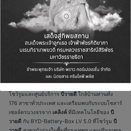
วายดี
ช่วยให้ลูกค้า
เรเว่
เป็นเจ้าของระบบโซลาร์
เซลล์ได้ง่ายขึ้น เนื่องจากมีเจ้าหน้าที่พร้อมให้คำ
ปรึกษา และไขทุกข้อสงสัยทั้งในเชิงเทคนิคและการ
เงิน ที่สำคัญ ผู้บริโภคยังมั่นใจได้ถึงประสิทธิภาพ
และความปลอดภัย ของระบบกักเก็บพลังงาน
(Energy Storage) ที่อยู่ในระบบโซลาร์เซลล์ที่
เค
ลิงค์
นำมาจำหน่าย เนื่องจากใช้ BYD-Battery-
Box LV 5.0 ซึ่งเป็นเทคโนโลยีเอกสิทธิ์ของ
BYD
สัมผัสรถยนต์พลังงานใหม่จาก
บีวายดี
ทุกรุ่น ได้ที่
โชว์รูมและศูนย์บริการ
บีวายดี
ใกล้บ้านท่านทั้ง
176 สาขาทั่วประเทศ และเตรียมพบกับระบบโซลาร์
เซลล์ครบวงจรจาก
เคลิงค์
ที่มีเทคโนโลยีของ
บี
วายดี
กับ BYD-Battery-Box LV 5.0 ที่โชว์รูม
บี
วายดี
สาขานำร่องในพื้นที่กรุงเทพฯ และปริมณฑล