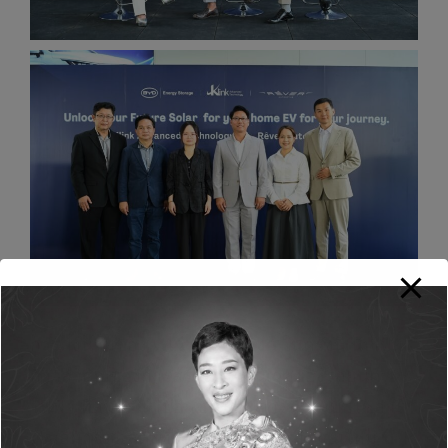
การลงนามของ
เรเว่
และ
เคลิงค์
ในครั้งนี้ นับเป็น
ก้าวสำคัญของการสร้างระบบนิเวศของรถยนต์
ไฟฟ้า ที่สมบูรณ์ไปอีกขั้น ผ่านการนำระบบโซลาร์
เซลล์มาจัดแสดงที่โชว์รูมรถยนต์พลังงานใหม่
บี