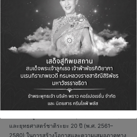
มาตรการดังกล่าวสะท้อนบทบาทของการเคหะแห่ง
ชาติในฐานะกลไกหลักของรัฐในการดูแล
ประชาชนฐานราก มุ่งสร้างความมั่นคงด้านที่อยู่
อาศัย ควบคู่กับการยกระดับคุณภาพชีวิตของกลุ่ม
เปราะบางอย่างยั่งยืน สอดคล้องกับแผนแม่บทการ
พัฒนาที่อยู่อาศัยระยะ 20 ปี (พ.ศ. 2560–2579)
และยุทธศาสตร์ชาติระยะ 20 ปี (พ.ศ. 2561–
2580) ในการสร้างโอกาสและความเสมอภาคทาง