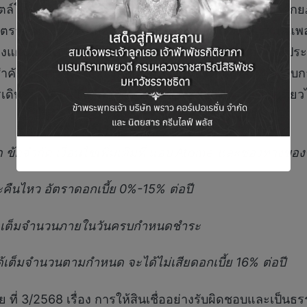
์โดยเฉพาะ “การท่องเที่ยว” ที่มีการเติบโตสูง รวมถึงศั
อัตราดอกเบี้ย 0% เมื่อผสานจุดแข็งของ Agoda ในฐานะแพล
งแผนการเดินทาง ไปจนถึงการบริหารค่าใช้จ่ายอย่างมีประส
สำคัญในการกระตุ้นการใช้จ่ายภายในประเทศ ควบคู่ไปกับ
เดินทาง และส่งเสริมการเติบโตของอุตสาหกรรมท่องเที่ยว
ข้อจำกัด เงื่อนไขเพิ่มเติมที่ แอป Atome และช่องทางของ
ระคืนไหว อัตราดอกเบี้ย
0%-15% ต่อปี
ชำระเต็มจำนวนภายในวันครบกำหนดชำระ
นได้เต็มจำนวนตามกำหนด จะได้ไม่เสียดอกเบี้ย
16% ต่อปี
ี่ 3/2568 เรื่อง การให้สินเชื่ออย่างรับผิดชอบและเป็นธร