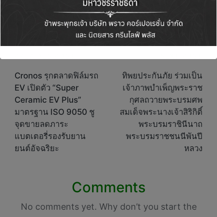
View All Posts
Post
PREVIOUS POST
NEXT POST
navigation
Cronos รุกตลาดฟิล์มรถ
ทิพยประกันภัย ร่วมเป็น
EV เปิดตัว “Super
เจ้าภาพบำเพ็ญพระราช
Ceramic EV Plus”
กุศลถวายพระบรมศพ
มาตรฐาน ISO 9050 ชู
สมเด็จพระนางเจ้าสิริกิติ์
จุดขายลดภาระ
พระบรมราชินีนาถ
แบตเตอรี่รองรับยาน
พระบรมราชชนนีพันปี
ยนต์อัจฉริยะ
หลวง
Comments
No comments yet. Why don’t you start the