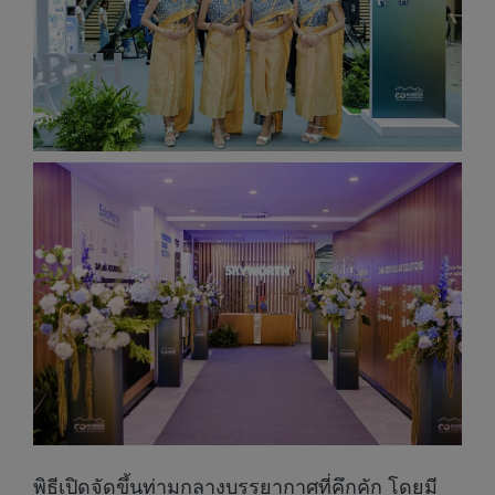
พิธีเปิดจัดขึ้นท่ามกลางบรรยากาศที่คึกคัก โดยมี