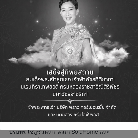
อุตสาหกรรม (C&I) รวมถึงโครงการขนาด
สาธารณูปโภค (Utility-scale) ขณะเดียวกัน ด้วย
ศักยภาพด้านการผลิตที่แข็งแกร่ง บริษัทสามารถ
ผลิตอุปกรณ์หลักได้อย่างครบวงจร อาทิ แผงโซ
ลาร์เซลล์ อินเวอร์เตอร์ ระบบกักเก็บพลังงาน และ
โครงสร้างติดตั้ง ซึ่งช่วยให้สามารถควบคุม
คุณภาพสินค้าได้อย่างสม่ำเสมอ เสริมความมั่นคง
ของซัพพลาย และรองรับการบูรณาการระบบได้
อย่างมีประสิทธิภาพในหลากหลายตลาด
SKYWORTH PV นำเสนอโซลูชันพลังงานทั้ง
สำหรับภาคครัวเรือนและภาคพาณิชยกรรมและ
อุตสาหกรรม (C&I) เพื่อตอบโจทย์ความต้องการ
ของตลาดประเทศไทย โดยในกลุ่มที่อยู่อาศัย
บริษัทมีโซลูชันหลัก ได้แก่ SolaHome และ