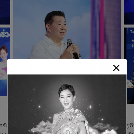
ีปัจจัยเสี่ยงและความท้าทายส่งผลกระทบต่อภาพรวมเศรษฐกิ