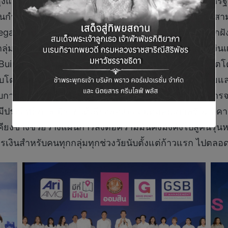
ูงและอ่อนค่าลงอยู่ที่ประมาณ 31-33 บาทต่อดอลลาร์สหรัฐ 
ินกำหนดบทบาทชัดเจนพร้อมดูแลคนไทยทุกช่วงชีวิตให้สามา
acy” เริ่มต้นที่กลุ่มวัยเด็กเล็ก (First Steps) ตั้งเป้าป
ย กลุ่มวัยเรียน (Education) โดยให้การสนับสนุนทางการเงินแ
 (Building) ธนาคารพร้อมเคียงข้างสนับสนุนการตั้งต้นชีวิต
เติบโต (Growing) คือการส่งเสริมให้คนกลุ่มวัยนี้มีการออ
งรับการวางแผนเกษียณ กลุ่มวัยเก็บเกี่ยว (Harvest) ธนาคา
มีประสิทธิภาพ มีรายได้เพียงพอและสมดุลคุณภาพชีวิตที่คาด
ยงข้างช่วยวางแผนการส่งต่อความมั่นคงมั่งคั่งไปสู่คนรุ่
งินสำหรับคนทุกกลุ่มทุกช่วงวัยนับตั้งแต่ก้าวแรก ไปตลอดท