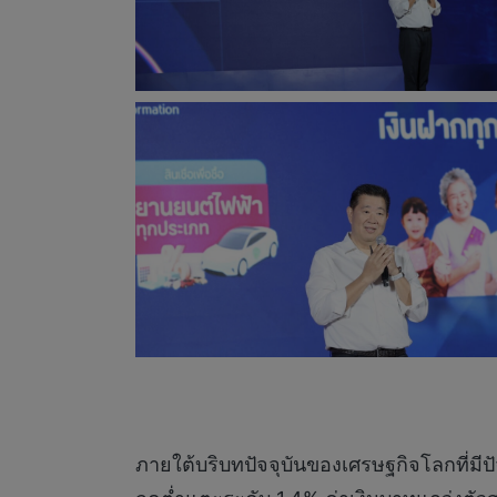
ภายใต้บริบทปัจจุบันของเศรษฐกิจโลกที่ม