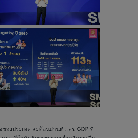
จของประเทศ สะท้อนผ่านตัวเลข GDP ที่