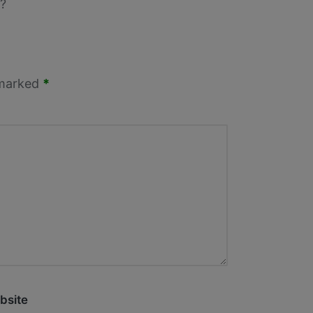
?
 marked
*
bsite