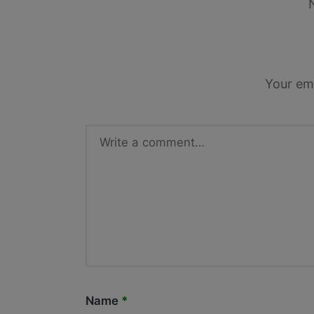
Your ema
Name
*