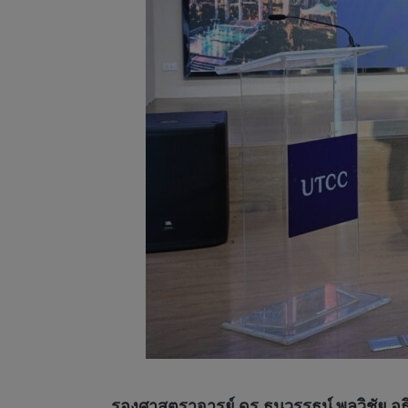
รองศาสตราจารย์ ดร.ธนวรรธน์ พลวิชัย อ