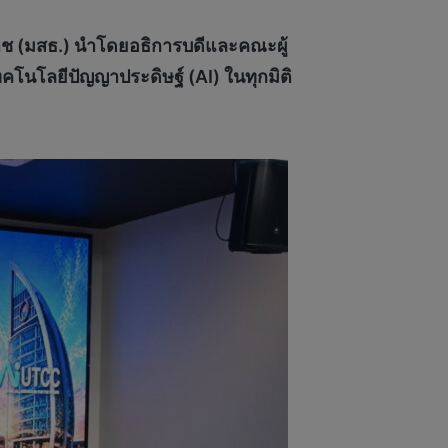
าช (มสธ.) นำโดยอธิการบดีและคณะผู้
คโนโลยีปัญญาประดิษฐ์ (AI) ในทุกมิติ