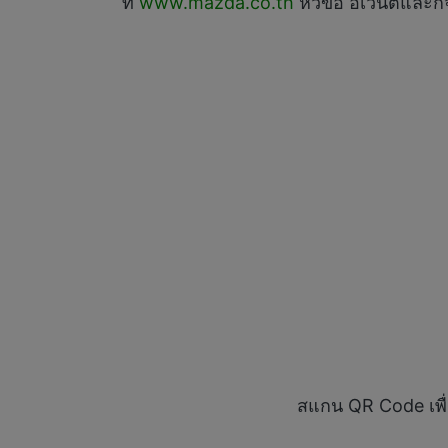
ที่
www.mazda.co.th
หัวข้อ อิเวนต์และก
สแกน QR Code เพื