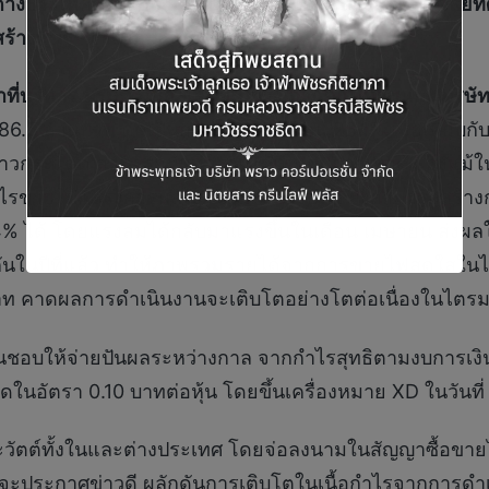
ประเทศกลางปีนี้ มุ่งสู่เป้า
2,000
เมกะวัตต์
ภายใต้วิสัยท
ร้างพื้นฐานของภูมิภาคเอเชีย
ที่บริหาร
บริษัท
กันกุลเอ็นจิเนียริ่ง
จำกัด
(มหาชน)
(“บริษั
86.5 ล้านบาท คิดเป็นการเติบโตเพิ่มขึ้น 25.1% เมื่อเทียบก
งก้าวกระโดด สามารถบันทึกรายได้เพิ่มขึ้นกว่าเท่าตัว ถึงแ
รขายไฟโครงการพลังงานลม แต่บริษัทฯ ยังสามารถสร้างก
 24% ได้ โดยแรงลมได้กลับมาแรงขึ้นในเดือน เมษายน ส่งผล
วกันในปีที่แล้ว ทำให้ภาพรวมรายได้จากการขายไฟสดใสในไ
นบาท คาดผลการดำเนินงานจะเติบโตอย่างโตต่อเนื่องในไต
เห็นชอบให้จ่ายปันผลระหว่างกาล จากกำไรสุทธิตามงบการ
ินสดในอัตรา 0.10 บาทต่อหุ้น โดยขึ้นเครื่องหมาย XD ในวั
เมกะวัตต์ทั้งในและต่างประเทศ โดยจ่อลงนามในสัญญาซื้อขา
จะประกาศข่าวดี ผลักดันการเติบโตในเนื้อกำไรจากการดำเ