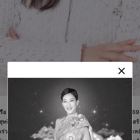
รือ
GUNKUL
ประกาศ
ผลการดำเนินงาน
ไตรมาส
1
ปี
2569
สุทธิโต
24.0%
เป็นจำนวน
455.8
ล้านบาท ภายใต้โครงสร
ข้าร่วมทุกมาตรการภาครัฐ หนุนการเติบโตทั้ง
3
กลุ่มธุรกิจห