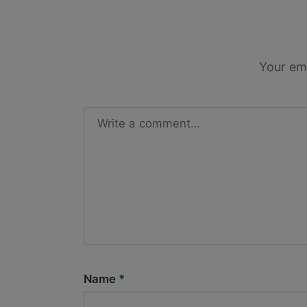
Your ema
Name
*