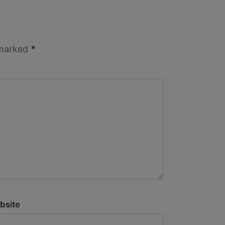
 marked
*
bsite