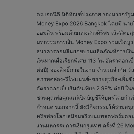
ดร.เอกนิติ นิติทัณฑ์ประภาศ รองนายกรัฐ
Money Expo 2026 Bangkok โดยมี นายวิ
ออมสิน พร้อมด้วยนางสาวศิริพร เลิศสัตยส
มหกรรมการเงิน Money Expo ร่วมเปิดบูธธ
ธนาคารออมสินยกขบวนผลิตภัณฑ์การเงินตอบโ
เงินฝากเผื่อเรียกพิเศษ 113 วัน อัตราดอกเบ
ต่อปี) จองสิทธิ์ภายในงาน จำนวนจำกัด วันละ
สภาพคล่อง-รีไฟแนนซ์-ขยายธุรกิจ-เพิ่มขี
อัตราดอกเบี้ยเริ่มต้นเพียง 2.99% ต่อปี ใ
ชวนคุณพ่อคุณแม่เปิดบัญชีให้บุตรโดยกำเนิ
กำหนด นอกจากนี้ ยังมีกิจกรรมให้ร่วมสนุกพร
หรือท่องโลกเสมือนจริงบนแพลตฟอร์มออ
งานมหกรรมการเงินกรุงเทพ ครั้งที่ 26 M