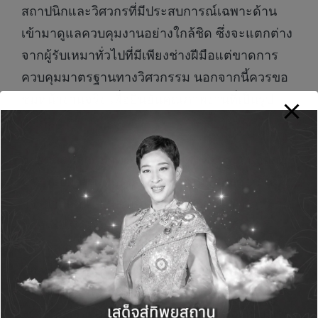
สถาปนิกและวิศวกรที่มีประสบการณ์เฉพาะด้าน
เข้ามาดูแลควบคุมงานอย่างใกล้ชิด ซึ่งจะแตกต่าง
จากผู้รับเหมาทั่วไปที่มีเพียงช่างฝีมือแต่ขาดการ
ควบคุมมาตรฐานทางวิศวกรรม นอกจากนี้ควรขอ
ชมหน้างานจริง เพื่อยืนยันคุณภาพงานที่เป็นรูป
ธรรม
6. ยึดถือหลัก “มาตรฐานวิชาชีพ”
พิจารณาเลือกผู้
ประกอบการที่สังกัดองค์กรหรือสมาคมวิชาชีพที่มี
การกำกับดูแลสมาชิกภายใต้ระเบียบและกฎหมาย
ควบคุม เพราะจะมีกลไกตรวจสอบคุณสมบัติ
สมาชิก การมีจรรยาบรรณในการประกอบวิชาชีพ
และมีหน่วยงานกลางที่ช่วยประสานงานไกล่เกลี่ย
หากเกิดข้อพิพาท ซึ่งเป็นมาตรฐานการทำงาน และ
จรรยาบรรณในการประกอบวิชาชีพ เพื่อให้มั่นใจ