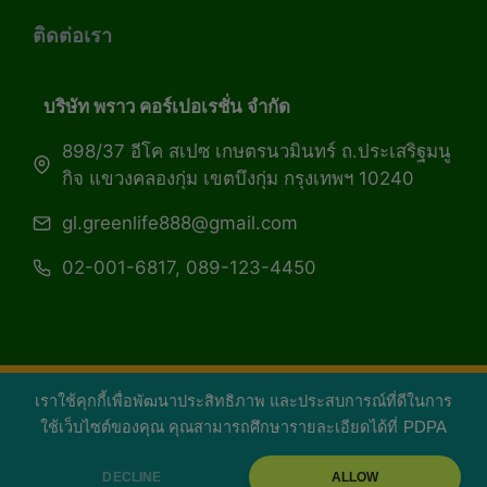
ติดต่อเรา
บริษัท พราว คอร์เปอเรชั่น จำกัด
898/37 อีโค สเปซ เกษตรนวมินทร์ ถ.ประเสริฐมนู
กิจ แขวงคลองกุ่ม เขตบึงกุ่ม กรุงเทพฯ 10240
gl.greenlife888@gmail.com
02-001-6817, 089-123-4450
เราใช้คุกกี้เพื่อพัฒนาประสิทธิภาพ และประสบการณ์ที่ดีในการ
Copyright 2026 — Green Life Plus mag | กรีน
ใช้เว็บไซต์ของคุณ คุณสามารถศึกษารายละเอียดได้ที่
PDPA
ไลฟ์พลัส หนังสือมีชีวิต
DECLINE
ALLOW