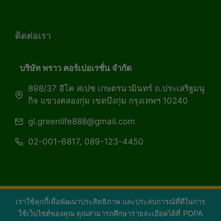
ติดต่อเรา
บริษัท พราว คอร์เปอเรชั่น จำกัด
898/37 อีโค สเปซ เกษตรนวมินทร์ ถ.ประเสริฐมนู
กิจ แขวงคลองกุ่ม เขตบึงกุ่ม กรุงเทพฯ 10240
gl.greenlife888@gmail.com
02-001-6817, 089-123-4450
เราใช้คุกกี้เพื่อพัฒนาประสิทธิภาพ และประสบการณ์ที่ดีในการ
Copyright 2026 — Green Life Plus mag | กรีน
ใช้เว็บไซต์ของคุณ คุณสามารถศึกษารายละเอียดได้ที่
PDPA
ไลฟ์พลัส หนังสือมีชีวิต