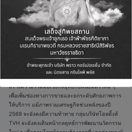
ลดิ้งส์ จำกัด (มหาชน)
หรือ TVH เปิดเผยว่า “การ
ดำเนินธุรกิจในไตรมาสแรกของธุรกิจประกันภัย
อย่างประกันภัยไทยวิวัฒน์ ให้ความสำคัญกับ
การนำเสนอประกันภัยรูปแบบใหม่ที่สามารถปรับให้
เหมาะสมกับความต้องการของลูกค้าได้อย่างตรง
จุด ผ่านการวิเคราะห์ข้อมูลอย่างเข้มข้น โดยนำ
เทคโนโลยี AI เข้ามาบริหารจัดการ ตั้งแต่
กระบวนการรวบรวมข้อมูลและการวิเคราะห์อย่าง
แม่นยำเพื่อมอบบริการที่สะดวกรวดเร็ว รวมทั้งเร่ง
สร้างความร่วมมือเชิงกลยุทธ์กับพันธมิตรใหม่ ๆ
เพื่อเพิ่มช่องทางการขายและยกระดับศักยภาพการ
ให้บริการ แม้ภาพรวมเศรษฐกิจช่วงหลังของปี
2569 จะยังคงมีความท้าทาย กลุ่มบริษัทโฮลดิ้งส์
TVH จะยังคงเดินหน้ากลยุทธ์การพัฒนานวัตกรรม