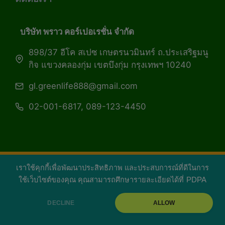
บริษัท พราว คอร์เปอเรชั่น จำกัด
898/37 อีโค สเปซ เกษตรนวมินทร์ ถ.ประเสริฐมนู
กิจ แขวงคลองกุ่ม เขตบึงกุ่ม กรุงเทพฯ 10240
gl.greenlife888@gmail.com
02-001-6817, 089-123-4450
เราใช้คุกกี้เพื่อพัฒนาประสิทธิภาพ และประสบการณ์ที่ดีในการ
Copyright 2026 — Green Life Plus mag | กรีน
ใช้เว็บไซต์ของคุณ คุณสามารถศึกษารายละเอียดได้ที่
PDPA
ไลฟ์พลัส หนังสือมีชีวิต
DECLINE
ALLOW
facebook
youtube