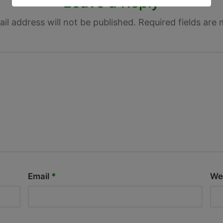
Leave a Reply
il address will not be published.
Required fields are
Email
*
We