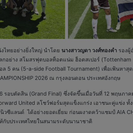
นังไทยอย่างยิ่งใหญ่ นำโดย
นางสาวญดา
วงศ์ทองคำ
รองผู้
บโลกอย่าง สโมสรฟุตบอลท็อตแน่ม ฮ็อตสเปอร์ (Tottenha
 5 คน (5-a-side Football Tournament) เพื่อเฟ้นหาสุ
CHAMPIONSHIP 2026 ณ กรุงลอนดอน ประเทศอังกฤษ
ัดสิน (Grand Final) ซึ่งจัดขึ้นเมื่อวันที่ 12 พฤษภาคม
rward United ลโชว์ฟอร์มสุดแข็งแกร่ง เอาชนะคู่แข่ง ทั้ง 
า, และนิวซีแลนด์ ได้อย่างยอดเยี่ยม ก่อนผงาดคว้าแชมป์ 
ิใจให้กับประเทศไทยในสนามระดับนานาชาติ