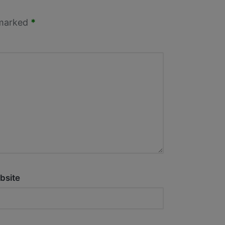
 marked
*
bsite