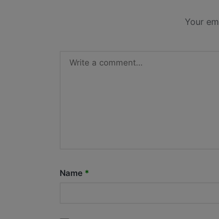
Your ema
Name
*