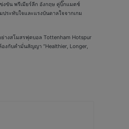
น พรีเมียร์ลีก อังกฤษ คู่บิ๊กแมตช์
วามประทับใจและแรงบันดาลใจจากเกม
บโลกอย่างสโมสรฟุตบอล Tottenham Hotspur
องกับคำมั่นสัญญา “Healthier, Longer,