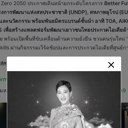
Net Zero 2050 ประกาศเดินหน้ายกระดับโครงการ
Better Fut
ครงการพัฒนาแห่งสหประชาชาติ (UNDP), สหภาพยุโรป (E
 และนวัตกรรม พร้อมพันธมิตรแบรนด์ชั้นนำ อาทิ TOA, AIK
S
เพื่อสร้างแพลตฟอร์มพัฒนาเยาวชนไทยประกวดไอเดียด้าน
e พร้อมเปิดพื้นที่ขับเคลื่อนด้านความยั่งยืน ชวนคนรุ่นให
Skills ผ่านกิจกรรมเวิร์คช้อปและการประกวดไอเดียที่ศูนย์ก
ะเอียดได้ที่
/forms.gle/jGC2wBFLDwtHJQyG
8
มหาวิทยาลัย:
https://forms.gle/qkiPRVxm9RY41eXn9