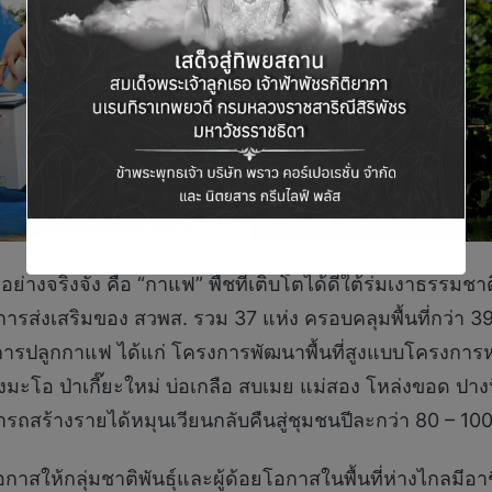
ิมอย่างจริงจัง คือ “กาแฟ” พืชที่เติบโตได้ดีใต้ร่มเงาธร
ยใต้การส่งเสริมของ สวพส. รวม 37 แห่ง ครอบคลุมพื้นที่กว่า 
ญในการปลูกกาแฟ ได้แก่ โครงการพัฒนาพื้นที่สูงแบบโครงการห
างมะโอ ป่าเกี๊ยะใหม่ บ่อเกลือ สบเมย แม่สอง โหล่งขอด ปาง
ถสร้างรายได้หมุนเวียนกลับคืนสู่ชุมชนปีละกว่า 80 – 10
าสให้กลุ่มชาติพันธุ์และผู้ด้อยโอกาสในพื้นที่ห่างไกลมีอาชี