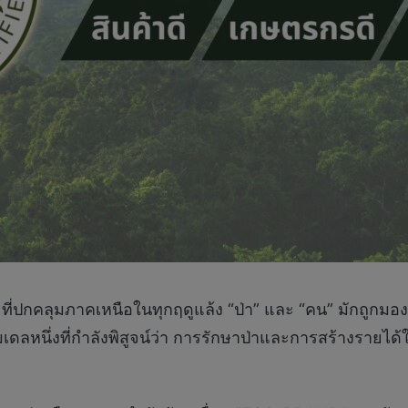
ี่ปกคลุมภาคเหนือในทุกฤดูแล้ง “ป่า” และ “คน” มักถูกมอ
โมเดลหนึ่งที่กำลังพิสูจน์ว่า การรักษาป่าและการสร้างรายไ