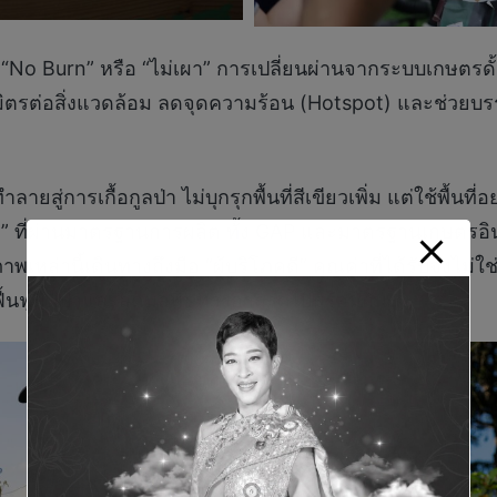
 Burn” หรือ “ไม่เผา” การเปลี่ยนผ่านจากระบบเกษตรดั้งเ
มิตรต่อสิ่งแวดล้อม ลดจุดความร้อน (Hotspot) และช่วยบรร
สู่การเกื้อกูลป่า ไม่บุกรุกพื้นที่สีเขียวเพิ่ม แต่ใช้พื้นที่อ
้าดี” ที่ผ่านมาตรฐานการผลิต ทั้ง GAP และมาตรฐานเกษตรอิน
เหล่านี้เดินทางถึงมือ “ผู้บริโภคดี” คุณค่าที่ได้รับจึงไม่ใช
รฟื้นฟูผืนป่าและลดมลพิษทางอากาศไปพร้อมกัน