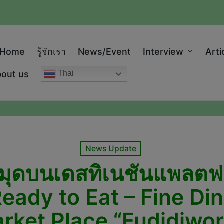
modal-check
Home
รู้จักเรา
News/Event
Interview
Arti
out us
Thai
Posted
News Update
in
หมุดบนเดสทิเนชันแพลตฟอ
ady to Eat – Fine Din
rket Place “Fudidiwor