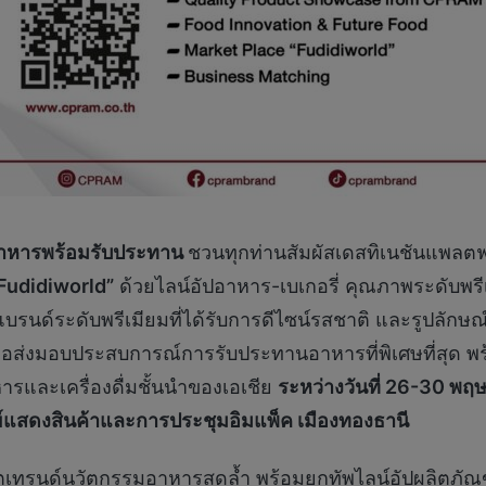
อาหารพร้อมรับประทาน
ชวนทุกท่านสัมผัสเดสทิเนชันแพลตฟ
Fudidiworld”
ด้วยไลน์อัปอาหาร-เบเกอรี่ คุณภาพระดับพรีเ
นด์ระดับพรีเมียมที่ได้รับการดีไซน์รสชาติ และรูปลักษณ์
ื่อส่งมอบประสบการณ์การรับประทานอาหารที่พิเศษที่สุด พ
รและเครื่องดื่มชั้นนำของเอเชีย
ระหว่างวันที่ 26-30 พ
ย์แสดงสินค้าและการประชุมอิมแพ็ค เมืองทองธานี
เดตเทรนด์นวัตกรรมอาหารสุดล้ำ พร้อมยกทัพไลน์อัปผลิตภัณฑ