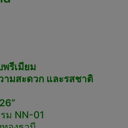
บพรีเมียม
ารความสะดวก และรสชาติ
26”
ีแรม NN-01
งทองธานี