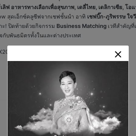
ร์เลิฟ อาหารทางเลือกเพื่อสุขภาพ
,
เดลี่ไทย
,
เดลิกาเซีย
,
โอแ
w สุดเอ็กซ์คลูซีฟจากเชฟชั้นนำ อาทิ
เชฟบิ๊ก-ภูริพรรษ ใจว
พาะ! ปิดท้ายด้วยกิจกรรม
Business Matching
เวทีสำคัญที
จกับพันธมิตรทั้งในและต่างประเทศ
EX2026 #THAIFEXAnugaAsia2026