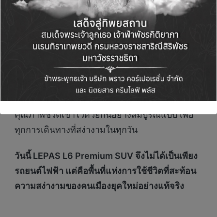
ในฐานะรถ
SUV
เทคโนโลยีคุณภาพระดับโลก
LEPAS L6
มา
พร้อมนิยามมาตรฐานใหม่ของ SUV
พลังงานไฟฟ้า ที่ผสานดีไซน์ เทคโนโลยี และ
คุณภาพชีวิตเข้าไว้ด้วยกันอย่างสมบูรณ์แบบ เพื่อ
ทุกการเดินทางที่สง่างามในทุกวัน
วันนี้
LEPAS L6 Premium SUV
จึงไม่ได้เป็นเพียง
รถยนต์ไฟฟ้า แต่คือพื้นที่แห่งการใช้ชีวิตที่สะท้อน
ความสง่างามของคนเมืองยุคใหม่อย่างแท้จริง