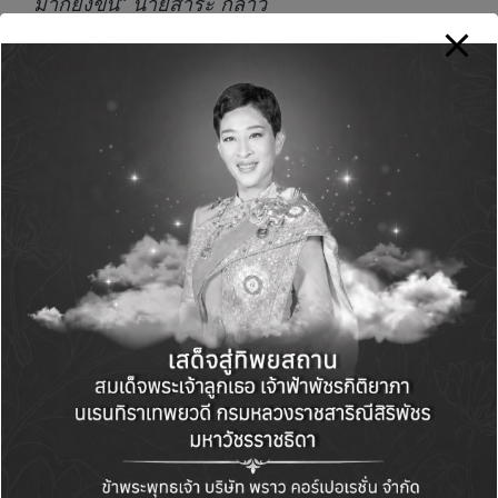
มากยิ่งขึ้น” นายสาระ กล่าว
#เมืองไทยประกันชีวิต #MuangThaiLife
#CSRMTL #เมืองไทยประกันชีวิตเพื่อสังคม
Green Life+
View All Posts
Post
PREVIOUS POST
NEXT POST