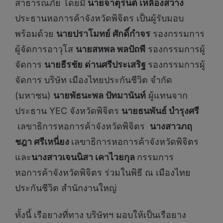
สาธารณภัย โดยมี
นายจาตุรนต์ เหลืองสว่าง
ประธานหอการค้าจังหวัดพิจิตร เป็นผู้รับมอบ
พร้อมด้วย
นายปราโมทย์ ศักดิ์กำจร
รองกรรมการ
ผู้จัดการอาวุโส
นายสหพล พลปัถพี
รองกรรมการผู้
จัดการ
นายธีรชัย ด่านศรีประเสริฐ
รองกรรมการผู้
จัดการ บริษัท เมืองไทยประกันชีวิต จำกัด
(มหาชน)
นายพัธนะพล ปัทมานันท์
ผู้แทนจาก
ประธาน YEC จังหวัดพิจิตร
นายธนพันธ์ บำรุงศรี
เลขาธิการหอการค้าจังหวัดพิจิตร
นางสาวภฤ
ชฎา ศรีเหนี่ยง
เลขาธิการหอการค้าจังหวัดพิจิตร
และ
นางสาวเจนนิสา เคาไวยกุล
กรรมการ
หอการค้าจังหวัดพิจิตร ร่วมในพิธี ณ เมืองไทย
ประกันชีวิต สำนักงานใหญ่
ทั้งนี้ เรือยางที่ทาง บริษัทฯ มอบให้เป็นเรือยาง