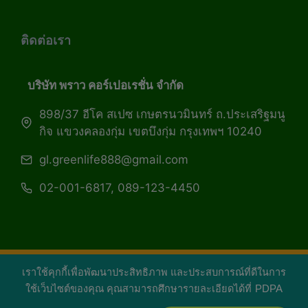
ติดต่อเรา
บริษัท พราว คอร์เปอเรชั่น จำกัด
898/37 อีโค สเปซ เกษตรนวมินทร์ ถ.ประเสริฐมนู
กิจ แขวงคลองกุ่ม เขตบึงกุ่ม กรุงเทพฯ 10240
gl.greenlife888@gmail.com
02-001-6817, 089-123-4450
เราใช้คุกกี้เพื่อพัฒนาประสิทธิภาพ และประสบการณ์ที่ดีในการ
Copyright 2026 — Green Life Plus mag | กรีน
ใช้เว็บไซต์ของคุณ คุณสามารถศึกษารายละเอียดได้ที่
PDPA
ไลฟ์พลัส หนังสือมีชีวิต