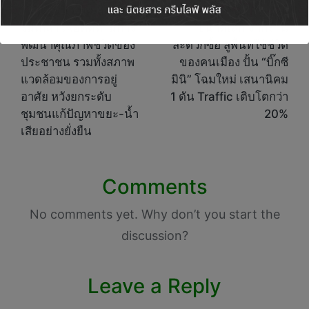
navigation
“นิกร” รมว.พม.ลงพื้นที่
บิ๊กซี พลิกโฉมค้าปลีก
ร่มเกล้า เพื่อติดตามการ
ขนาดเล็ก จากร้าน
พัฒนาคุณภาพชีวิตของ
สะดวกซื้อ สู่พื้นที่ใช้ชีวิต
ประชาชน รวมทั้งสภาพ
ของคนเมือง ปั้น “บิ๊กซี
แวดล้อมของการอยู่
มินิ” โฉมใหม่ เสนานิคม
อาศัย หวังยกระดับ
1 ดัน Traffic เติบโตกว่า
ชุมชนแก้ปัญหาขยะ-น้ำ
20%
เสียอย่างยั่งยืน
Comments
No comments yet. Why don’t you start the
discussion?
Leave a Reply