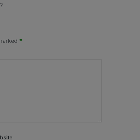
?
 marked
*
bsite