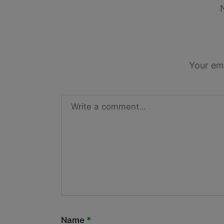
Your ema
Name
*