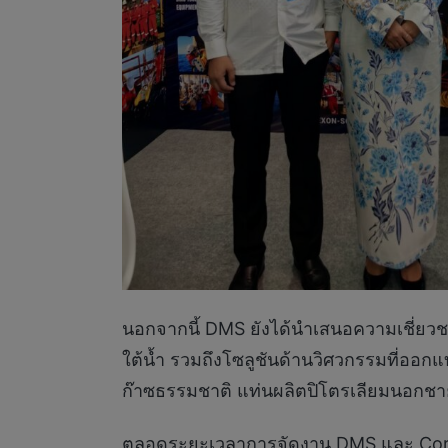
นอกจากนี้ DMS ยังได้นำเสนอความเชี่ย
ใต้น้ำ รวมถึงโซลูชันด้านวิศวกรรมที่ออก
ก๊าซธรรมชาติ แท่นผลิตปิโตรเลียมนอกชายฝ
ตลอดระยะเวลาการจัดงาน DMS และ Corner