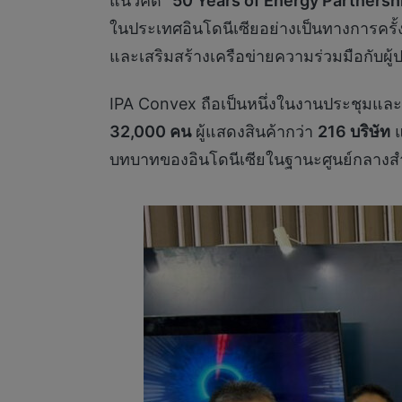
แนวคิด
“50 Years of Energy Partnersh
ในประเทศอินโดนีเซียอย่างเป็นทางการครั
และเสริมสร้างเครือข่ายความร่วมมือกับ
IPA Convex ถือเป็นหนึ่งในงานประชุมและแส
32,000
คน
ผู้แสดงสินค้ากว่า
216
บริษัท
แ
บทบาทของอินโดนีเซียในฐานะศูนย์กลางส