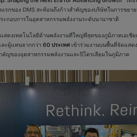
ip: Shaping the Next Era for Advancing Growth”
โดยน
้งแรกของ DMS สะท้อนถึงก้าวสำคัญของบริษัทในการขยายตล
ผู้ประกอบการในอุตสาหกรรมพลังงานระดับนานาชาติ
ดงเทคโนโลยีด้านพลังงานที่ใหญ่ที่สุดของภูมิภาคเอเชียแปซ
ละผู้แทนจากกว่า
60
ประเทศ
เข้าร่วมงานบนพื้นที่จัดแสด
ำคัญของอุตสาหกรรมพลังงานและปิโตรเลียมในภูมิภาค