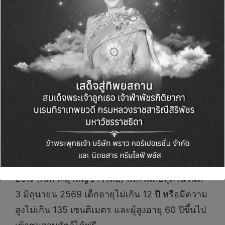
สำหรับกิจกรรม 48 ปีสวนสัตว์เปิดเขาเขียวจัดขึ้น
ระหว่าง วันที่ 1-3 มิถุนายน 2569 ภายในงานสนุก
กับกิจกรรม อาทิ บูธกิจกรรมนิทรรศการงานวิจัย
สวนสัตว์,ขบวนมาสคอตสัตว์ป่า Happy Zoo
,จำหน่ายสินค้า OTOP และผลิตภัณฑ์ชุมชน ,สนุก
กับกิจกรรมรับของที่ระลึก แชะ แชร์ เช็คอิน,ฟัง
เพลงเพราะๆดนตรีในสวนท่ามกลางบรรยากาศ
ธรรมชาติอันร่มรื่น และโปรโมชั่นเดือนเกิด ผู้ที่เกิด
ในเดือนมิถุนายน รับส่วนลดค่าเข้าชมสวนสัตว์
20% (เฉพาะผู้ใหญ่ชาวไทย) และพิเศษสุดในวันที่
3 มิถุนายน 2569 เด็กอายุไม่เกิน 12 ปี หรือมีความ
สูงไม่เกิน 135 เซนติเมตร และผู้สูงอายุ 60 ปีขึ้นไป