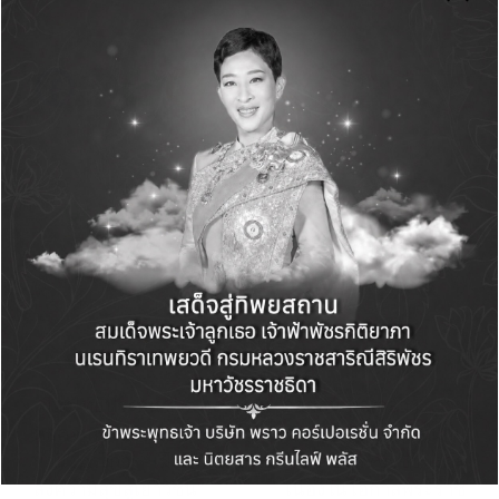
Green Life+
View All Posts
Post
PREVIOUS POST
NEXT POST
navigation
เมืองไทยประกันชีวิต ส่ง
ออมสิน ทูลเกล้าฯ ถวาย
ต่อคอมพิวเตอร์สภาพดี
แจกันดอกไม้และลงนาม
ผ่านโครงการ “เมืองไทย
ถวายพระพรชัยมงคล
ส่งความสุขสู่เยาวชน”
เนื่องในโอกาสพระราช