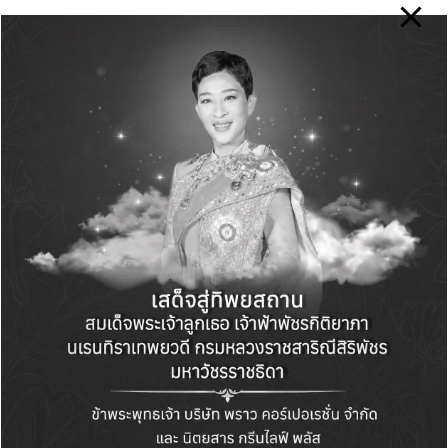
ความสำคัญทั่วโลก
อีกหนึ่งไฮไลต์สำคัญ คือความร่วมมือระหว่างภาค
รัฐ สมาคมวิชาชีพ และภาคเอกชน ในการผลักดัน
อุตสาหกรรมอาคารไทยสู่อนาคตที่ยั่งยืน ผ่าน
โครงการ
Advanced Innovation City โดย
National Charter และอาคารต้นแบบด้านสุขภาพ
และพลังงานจาก MEA Energy Saving