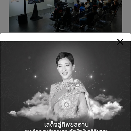
7th Annual FujiFanBoys Best of Show
เริ่มต้น
จากคอมมูนิตี้ของเหล่าแฟนตัวยงฟูจิฟิล์มใน
สิงคโปร์ ก่อนเติบโตเป็นเวทีประกวดภาพถ่าย
ประจำปีที่ขยายใหญ่ขึ้นทุกปี ความพิเศษคือทุกภาพ
ล้วนมาจากผลงานของแฟนฟูจิฟิล์มทั่วโลกที่ส่งเข้า
ประกวดใน 5 หมวด ได้แก่ สถาปัตยกรรม
(Architectural), ทิวทัศน์ (Landscape), ธรรมชาติ
(Nature), บุคคล (People) และสตรีท (Street
Photography) ก่อนคณะกรรมการจะคัดภาพ
ระดับ Best of Show มาจัดแสดงให้ผู้ชมได้ชมผล