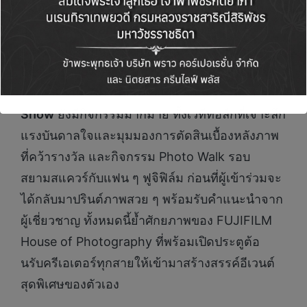
งานแบบใกล้ชิด ซึ่งในปีนี้ มีผลงานของคนไทย
อย่าง คุณนิว Kantaya ที่คว้าอันดับ 2 และ 5 มา
ครอง นอกจากนิทรรศการภาพถ่าย FujiFanBoys
Best of Show ของผู้ชนะที่มาจัดให้คนไทยได้ชม
แล้ว ปีนี้งาน
7th Annual FujiFanBoys Best of
Show
ยังมีกิจกรรมมากมาย ทั้งเวทีทอล์กที่เจาะลึก
แรงบันดาลใจและมุมมองการตัดสินเบื้องหลังภาพ
ที่คว้ารางวัล และกิจกรรม Photo Walk รอบ
สยามสแควร์กับแฟน ๆ ฟูจิฟิล์ม ก่อนที่ผู้เข้าร่วมจะ
ได้กลับมาปรินต์ภาพสวย ๆ พร้อมรับคำแนะนำจาก
ผู้เชี่ยวชาญ ทั้งหมดนี้ย้ำศักยภาพของ FUJIFILM
House of Photography ที่พร้อมเปิดประตูต้อ
นรับครีเอเตอร์ทุกสายให้เข้ามาสร้างสรรค์อีเวนต์
สุดพิเศษของตัวเอง