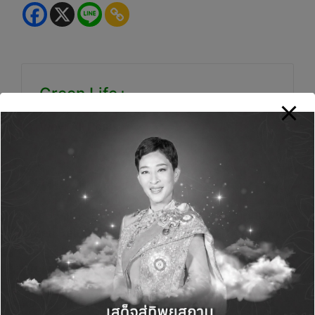
Green Life+
View All Posts
Post
PREVIOUS POST
NEXT POST
navigation
ไออาร์พีซีเปิดโครงการ
SIG จับมือ WWF
Green Belt ORLB
ประเทศไทย เผยความ
Phase 1″30 ต้นแรก สู่
คืบหน้า โครงการ
Green Belt 450 เมตร
Forests Forward ปีที่ 2
ของ โรงงานน้ำมันหล่อ
ลื่นพื้นฐาน (ORLB)