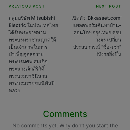
Post
PREVIOUS POST
NEXT POST
navigation
กลุ่มบริษัท Mitsubishi
เปิดตัว ‘Bkkasset.com’
Electric ในประเทศไทย
แพลตฟอร์มค้นหาบ้าน-
ได้รับพระราชทาน
คอนโดฯ กรุงเทพฯ ครบ
พระบรมราชานุญาตให้
วงจร เปลี่ยน
เป็นเจ้าภาพในการ
ประสบการณ์ “ซื้อ-เช่า”
บำเพ็ญกุศลถวาย
ให้ง่ายยิ่งขึ้น
พระบรมศพ สมเด็จ
พระนางเจ้าสิริกิติ์
พระบรมราชินีนาถ
พระบรมราชชนนีพันปี
หลวง
Comments
No comments yet. Why don’t you start the