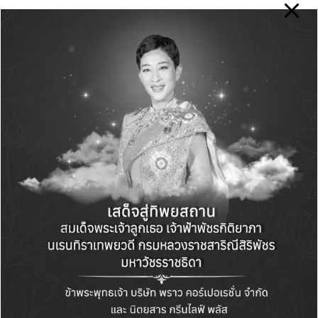
navigation
บี.กริม ฟาร์มา มอบเงิน
เมืองไทย แคปปิตอล ปัน
100,000 บาท ให้คณะ
โอกาส สร้างรอยยิ้ม ส่ง
แพทย์ ม.ขอนแก่น เดิน
มอบอาคารศูนย์พัฒนา
หน้าขยายการเข้าถึงการ
เด็กเล็ก ภายใต้โครงการ
รักษาภาวะความดัน
“บ้านใหม่ของหนู
หลอดเลือดแดงปอดสูง
Comments
No comments yet. Why don’t you start the
discussion?
Leave a Reply
Your email address will not be published.
Required fields are marked
*