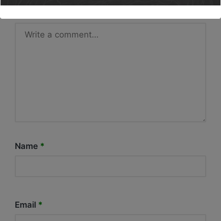
Name
*
Email
*