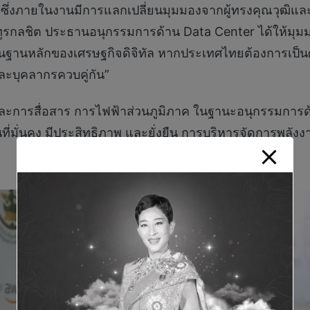
ศ ซึ่งภายในงานมีการแลกเปลี่ยนมุมมองจากผู้ทรงคุณวุฒิและผ
ทูรกลชิต ประธานอนุกรรมการด้าน Data Center ได้ให้มุมม
้นฐานหลักของเศรษฐกิจดิจิทัล หากประเทศไทยต้องการเป็นศ
ะบุคลากรควบคู่กัน”
ิทัลและการสื่อสาร การไฟฟ้าส่วนภูมิภาค ในฐานะอนุกรรมกา
ี่มั่นคง มีประสิทธิภาพ และยั่งยืน การบริหารจัดการพลังงา