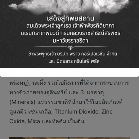
เสวนาเกี่ยวกับ เทรนด์ส่วนผสมจากธรรมชาติ
สำหรับผลิตภัณฑ์ความงามในประเทศไทย ว่า
นิยามของส่วนผสมจากธรรมชาติในเชิงวิชาการ
ไม่ได้มีแค่พืชหรือสมุนไพรเท่านั้น แต่ตาม
มาตรฐานสากลแบ่งออกเป็น 3 กลุ่มหลัก ได้แก่ 1.
พืช เช่น มันสำปะหลัง (รวมถึงกลุ่มแป้งดัดแปร),
ข้าวโพด, ขมิ้นชัน, บัวบก และว่านหางจระเข้ 2.
สัตว์และจุลินทรีย์ เช่น คอลลาเจน (จากปลาหรือ
หนังหมู), นมผึ้ง รวมไปถึงสารที่ได้จากกระบวนการ
ทางชีวภาพของจุลินทรีย์ และ 3. แร่ธาตุ
(Minerals) แร่ธรรมชาติที่นำมาใช้ในผลิตภัณฑ์
ดูแลผิว เช่น เกลือ, Titanium Dioxide, Zinc
Oxide, Mica และทัลคัม เป็นต้น