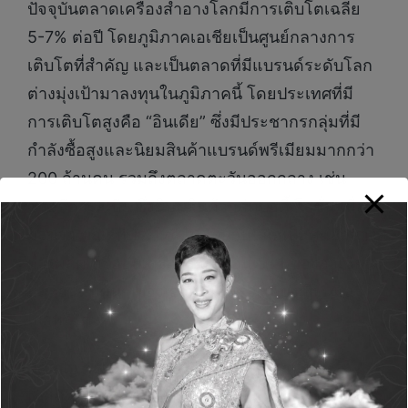
ปัจจุบันตลาดเครื่องสำอางโลกมีการเติบโตเฉลี่ย
5-7% ต่อปี โดยภูมิภาคเอเชียเป็นศูนย์กลางการ
เติบโตที่สำคัญ และเป็นตลาดที่มีแบรนด์ระดับโลก
ต่างมุ่งเป้ามาลงทุนในภูมิภาคนี้ โดยประเทศที่มี
การเติบโตสูงคือ “อินเดีย” ซึ่งมีประชากรกลุ่มที่มี
กำลังซื้อสูงและนิยมสินค้าแบรนด์พรีเมียมมากกว่า
200 ล้านคน รวมถึงตลาดตะวันออกกลาง เช่น
ซาอุดีอาระเบีย ซึ่งนิยมสินค้ากลุ่มบอดี้ โลชั่น เพื่อ
ผิวขาว ขณะที่ประเทศไทยทุกวันนี้ถือเป็นศูนย์กลาง
การผลิต หรือฮับเครื่องสำอางอันดับ 1 ของอาเซียน
และอันดับต้นๆ ของเอเชีย เป็นรองเพียงญี่ปุ่นและ
เกาหลีใต้
ผศ.ภญ.ดร.รมย์ฉัตร ชูโตประพัฒน์
คณะ
เภสัชศาสตร์ จุฬาลงกรณ์มหาวิทยาลัยกล่าวในเวที