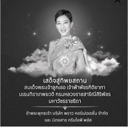
Name
*
Email
*