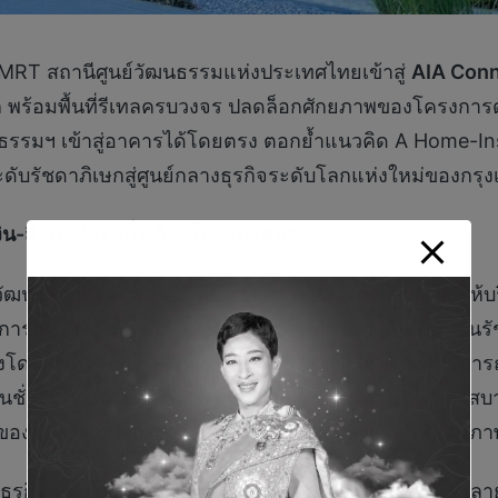
 MRT สถานีศูนย์วัฒนธรรมแห่งประเทศไทยเข้าสู่
AIA Conn
 พร้อมพื้นที่รีเทลครบวงจร ปลดล็อกศักยภาพของโครงการด้
รมฯ เข้าสู่อาคารได้โดยตรง ตอกย้ำแนวคิด A Home-Inspi
ับรัชดาภิเษกสู่ศูนย์กลางธุรกิจระดับโลกแห่งใหม่ของกรุง
ิน-สีส้ม เพียงหนึ่งเดียวในย่านรัชดาฯ
วัฒนธรรมแห่งประเทศไทย สู่อาคาร AIA Connect เปิดให้บริ
รเดินทางให้แก่ผู้ใช้งาน นับเป็นอาคารแห่งเดียวในย่านรั
งโดนแดดหรือฝน พร้อมช่วยให้ผู้เช่าและผู้ใช้บริการสาม
นชั่วโมงเร่งด่วน มอบประสบการณ์การเดินทางที่สะดวกสบาย
อง เอไอเอ ‘Healthier, Longer, Better Lives – เพื่อสุขภาพแ
านธุรกิจสำคัญรอบเมือง ช่วยเปิดโอกาสทางธุรกิจที่หลากหลาย