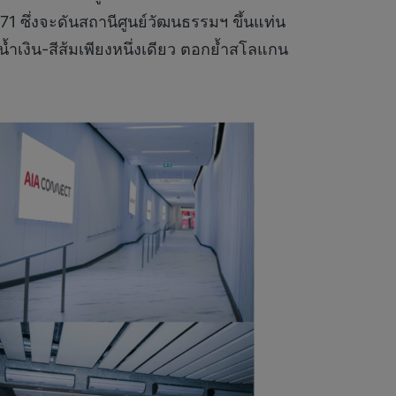
571 ซึ่งจะดันสถานีศูนย์วัฒนธรรมฯ ขึ้นแท่น
เงิน-สีส้มเพียงหนึ่งเดียว ตอกย้ำสโลแกน