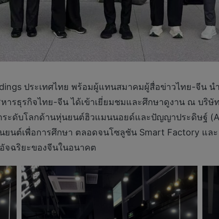
oldings ประเทศไทย พร้อมผู้แทนสมาคมผู้สื่อข่าวไทย-จีน
หารธุรกิจไทย-จีน ได้เข้าเยี่ยมชมและศึกษาดูงาน ณ บริษั
้นำระดับโลกด้านหุ่นยนต์ฮิวแมนนอยด์และปัญญาประดิษฐ์ 
ุ่นยนต์เพื่อการศึกษา ตลอดจนโซลูชัน Smart Factory และ
ฐกิจอัจฉริยะของจีนในอนาคต