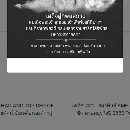
ล “THAILAND TOP CEO OF
เคทีซี-สสว.-สมาพันธ์ SME
ทัศน์ ขับเคลื่อนองค์กรสู่
ชี้ทางรอดธุรกิจปี 2569 