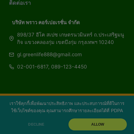
ติดต่อเรา
บริษัท พราว คอร์เปอเรชั่น จำกัด
898/37 อีโค สเปซ เกษตรนวมินทร์ ถ.ประเสริฐมนู
กิจ แขวงคลองกุ่ม เขตบึงกุ่ม กรุงเทพฯ 10240
gl.greenlife888@gmail.com
02-001-6817, 089-123-4450
เราใช้คุกกี้เพื่อพัฒนาประสิทธิภาพ และประสบการณ์ที่ดีในการ
Copyright 2026 — Green Life Plus mag | กรีน
ใช้เว็บไซต์ของคุณ คุณสามารถศึกษารายละเอียดได้ที่
PDPA
ไลฟ์พลัส หนังสือมีชีวิต
DECLINE
ALLOW
facebook
youtube