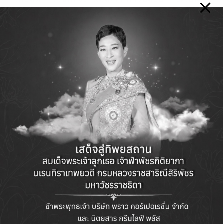
กระจก รวมถึงการซื้อขายพลังงานที่ช่วยเพิ่ม
ประสิทธิภาพการวิเคราะห์ข้อมูลและการตัดสินใจ
ตลอดจนการบริหารบุคลากรเพื่อสนับสนุนการ
พัฒนาศักยภาพของพนักงาน ทั้งหมดนี้ช่วย
สนับสนุนการดำเนินงานตามแนวทางการลดการ
ปล่อยก๊าซคาร์บอน (CO
) ของบ้านปู ตั้งแต่ หลีก
2
เลี่ยง (Avoid) การปล่อย CO
ที่ไม่จำเป็น ลด
2
(Reduce) การปล่อย CO
จากการดำเนินงาน
2
กำจัด (Remove) ผ่านเทคโนโลยีดักจับและกักเก็บ
คาร์บอน ไปจนถึง ชดเชย (Offset) การปล่อย
คาร์บอนที่หลีกเลี่ยงไม่ได้ด้วยวิธีอื่น เช่น การใช้
คาร์บอนเครดิต (Carbon Credits) ที่ผ่านการ
รับรองมาตรฐานสากล หรือการสนับสนุนโครงการ
ฟื้นฟูธรรมชาติและระบบนิเวศ (Nature-based