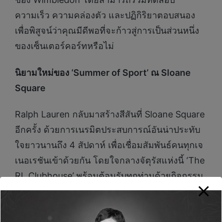
ความเร็ว ความคล่องตัว และปฏิกิริยาตอบสนอง
เพื่อพิสูจน์ว่าคุณมีดีพอที่จะก้าวสู่การเป็นส่วนหนึ่ง
ของเซ็นเตอร์คอร์ทหรือไม่
นิยามใหม่ของ ‘Summer of Sport’ ณ Sloane
Square
Ralph Lauren กลับมาสร้างสีสันที่ Sloane Square
อีกครั้ง ด้วยการเนรมิตประสบการณ์อันน่าประทับ
ใจยาวนานถึง 4 สัปดาห์ เพื่อเชื่อมสัมพันธ์คนทุกเจ
เนอเรชันเข้าด้วยกัน โดยใจกลางจัตุรัสแห่งนี้ ‘The
RL Clubhouse’ พร้อมต้อนรับทุกท่านด้วยกิจกรรม
มากมาย เช่น การเสวนาสด เวิร์กช็อปจัดดอกไม้
และตกแต่งคุกกี้ เกมบนสนามหญ้าสำหรับ
ครอบครัว และความบันเทิงสำหรับเด็ก ๆ เติมเต็ม