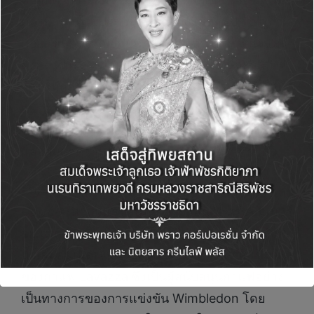
ความสนุกด้วยประติมากรรมต้นไม้ดัดรูป Polo
Bear ขนาดใหญ่ยักษ์ที่มาสร้างสีสันให้กับงาน และ
ตั้งแต่วันที่ 29 มิถุนายนเป็นต้นไป พื้นที่นี้จะถูกปรับ
โฉมให้กลายเป็นอัฒจันทร์กลางแจ้งสำหรับรับชม
การถ่ายทอดสดการแข่งขัน The Championships,
Wimbledon เพื่อดึงดูดให้ผู้คนมาร่วมส่งเสียงเชียร์
และสัมผัสความตื่นเต้นของเกมเทนนิสไปด้วยกัน
สัมผัสความสดชื่นไปกับคาเฟ่ป๊อปอัพ
Ralph’s
Coffee
ที่พร้อมเสิร์ฟเมนูคลายร้อนต้อนรับซัมเมอร์
อย่างเครื่องดื่ม Pimm’s ไอศกรีมซอฟต์เสิร์ฟ และ
น้ำเลมอนเนดเย็นฉ่ำ พร้อมดื่มด่ำกับรสชาติเข้มข้น
ของกาแฟ Lavazza ซึ่งเป็นผู้สนับสนุนกาแฟอย่าง
เป็นทางการของการแข่งขัน Wimbledon โดย