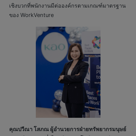
เชิงบวกที่พนักงานมีต่อองค์กรตามเกณฑ์มาตรฐาน
ของ WorkVenture
คุณปวีณา โสภณ ผู้อำนวยการฝ่ายทรัพยากรมนุษย์