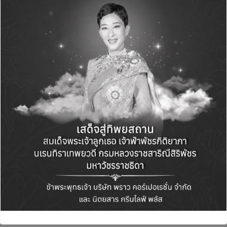
ได้อย่างยั่งยืน”
อีกหนึ่งจุดเด่นของคาโอ คือการผสานมาตรฐาน
การทำงานและความใส่ใจในรายละเอียดแบบญี่ปุ่น
เข้ากับวัฒนธรรมองค์กรยุคใหม่ที่เปิดกว้างและ
ยืดหยุ่น พร้อมกันนี้ คาโอยังส่งเสริมวัฒนธรรม
ความหลากหลายและการเคารพในความแตกต่าง
(Diversity & Inclusion) ควบคู่ไปกับการยึดมั่นใน
หลักสิทธิมนุษยชน โดยเปิดโอกาสให้พนักงานทุก
คนได้รับการปฏิบัติอย่างเท่าเทียม ไม่ว่าจะมีเพศ
อายุ วัฒนธรรม หรือภูมิหลังที่แตกต่างกัน เพื่อสร้าง
สภาพแวดล้อมการทำงานที่มองเห็นคุณค่าของ
“คน” สามารถเติบโตและมีส่วนร่วมในการขับ
เคลื่อนองค์กรได้อย่างเต็มศักยภาพ