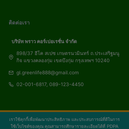
ติดต่อเรา
บริษัท พราว คอร์เปอเรชั่น จำกัด
898/37 อีโค สเปซ เกษตรนวมินทร์ ถ.ประเสริฐมนู
กิจ แขวงคลองกุ่ม เขตบึงกุ่ม กรุงเทพฯ 10240
gl.greenlife888@gmail.com
02-001-6817, 089-123-4450
เราใช้คุกกี้เพื่อพัฒนาประสิทธิภาพ และประสบการณ์ที่ดีในการ
Copyright 2026 — Green Life Plus mag | กรีน
ใช้เว็บไซต์ของคุณ คุณสามารถศึกษารายละเอียดได้ที่
PDPA