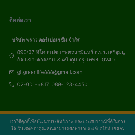
ติดต่อเรา
บริษัท พราว คอร์เปอเรชั่น จำกัด
898/37 อีโค สเปซ เกษตรนวมินทร์ ถ.ประเสริฐมนู
กิจ แขวงคลองกุ่ม เขตบึงกุ่ม กรุงเทพฯ 10240
gl.greenlife888@gmail.com
02-001-6817, 089-123-4450
เราใช้คุกกี้เพื่อพัฒนาประสิทธิภาพ และประสบการณ์ที่ดีในการ
Copyright 2026 — Green Life Plus mag | กรีน
ใช้เว็บไซต์ของคุณ คุณสามารถศึกษารายละเอียดได้ที่
PDPA
ไลฟ์พลัส หนังสือมีชีวิต