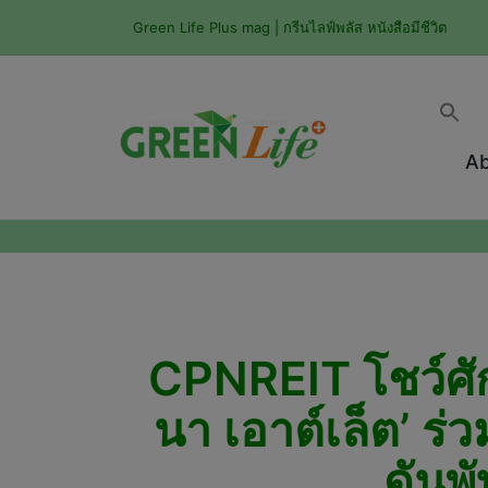
Green Life Plus mag | กรีนไลฟ์พลัส หนังสือมีชีวิต
Ab
CPNREIT โชว์ศักย
นา เอาต์เล็ต’ ร
ดันพ