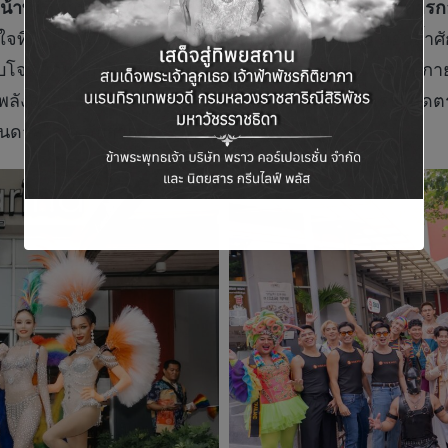
ที่บริหาร บริษัท ซีพีเอ็น รีท แมเนจเมนท์ จำกัด ผู้จัดการ
ี่ยิ่งใหญ่ที่สุดแห่งหนึ่งของประเทศไทยในครั้งนี้ ตอกย้ำศ
่ตอบโจทย์คนทุกกลุ่ม ที่พร้อมรองรับอีเวนต์ระดับนานาชา
ังความหลากหลายและความเท่าเทียม ผ่านกิจกรรมสุดตระ
งบันดาลใจระดับสากล”