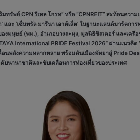
ริมทรัพย์
CPN รีเทล โกรท” หรือ “CPNREIT” สะท้อนความแข
’ และ ‘เซ็นทรัล มารีนา เอาต์เล็ต’ ในฐานะแลนด์มาร์คการท่
ุษย์ (พม.), อำเภอบางละมุง, มูลนิธิซิสเตอร์ และเครือข
TAYA International PRIDE Festival 2026” ผ่านแนวคิ
อนพลังความหลากหลาย พร้อมดันเมืองพัทยาสู่ Pride Des
ะดับนานาชาติและขับเคลื่อนการท่องเที่ยวของประเทศ