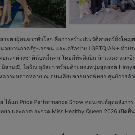
ายตาผู้คนจากทั่วโลก คือการสร้างประวัติศาสตร์ยิ่งใหญ่ต่อเ
ากหน่วยงานภาครัฐ-เอกชน และเครือข่าย LGBTQIAN+ ทั่วป
ยและต่างชาตินับหมื่นคน โดยมีทัพศิลปิน นักแสดง และอินฟล
นัท นิสามณี, ไอริณ อุรัสยา พร้อมด้วยสองหนุ่มสุดฮอต Hiroy
แห่งความหลากหลาย ณ ถนนเลียบชายหาดพัทยา ศูนย์การค้าเซ
 ได้แก่ Pride Performance Show คอนเซปต์สุดอลังการ 
ัล พัทยา และการประกวด Miss Healthy Queen 2026 เปิดพื