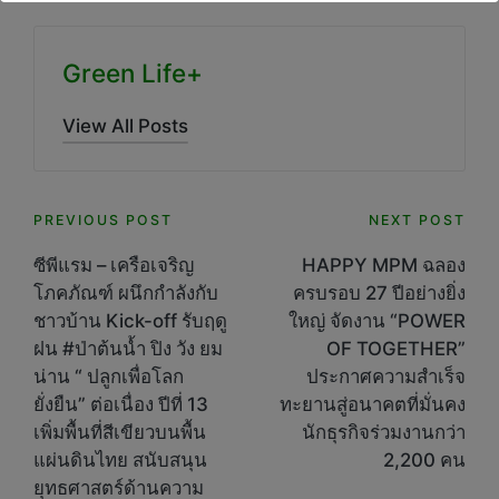
Green Life+
View All Posts
Post
PREVIOUS POST
NEXT POST
navigation
ซีพีแรม – เครือเจริญ
HAPPY MPM ฉลอง
โภคภัณฑ์ ผนึกกำลังกับ
ครบรอบ 27 ปีอย่างยิ่ง
ชาวบ้าน Kick-off รับฤดู
ใหญ่ จัดงาน “POWER
ฝน #ป่าต้นน้ำ ปิง วัง ยม
OF TOGETHER”
น่าน “ ปลูกเพื่อโลก
ประกาศความสำเร็จ
ยั่งยืน” ต่อเนื่อง ปีที่ 13
ทะยานสู่อนาคตที่มั่นคง
เพิ่มพื้นที่สีเขียวบนพื้น
นักธุรกิจร่วมงานกว่า
แผ่นดินไทย สนับสนุน
2,200 คน
ยุทธศาสตร์ด้านความ