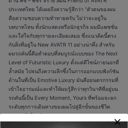
ด้าน พีช – พชร จิราธิวัฒน์ Friend of AVATR
ประเทศไทย ได้เผยถึงความรู้สึกว่า “ตัวตนของผม
คือความชอบความท้าทายครับ ไม่ว่าจะอยู่ใน
บทบาทไหน ทั้งนักแสดงหรือนักธุรกิจ ผมมีแพชชั่น
และใส่ใจกับทุกรายละเอียดเสมอ ซึ่งแนวคิดนี้ตรง
กับสิ่งที่อยู่ใน New AVATR 11 อย่างน่าทึ่ง สำหรับ
ผมรถคันนี้คือคำตอบที่สมบูรณ์แบบของ The Next
Level of Futuristic Luxury ตั้งแต่ดีไซน์ภายนอกที่
ล้ำสมัย ไปจนถึงความลึกซึ้งในการออกแบบฟังก์ชัน
ด้านในที่เป็น Emotive Luxury มันคือยนตรกรรมที่
เข้าใจอารมณ์และทำให้ผมรู้สึกว่าทุกวินาทีที่อยู่บน
รถคันนี้เป็น Every Moment, Yours ที่พร้อมจะยก
ระดับทุกการเดินทางของผมไปสู่อีกขั้นของชีวิต
อย่างแท้จริงครับ”