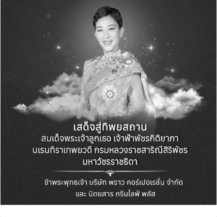
ติดตามชมภาพแคมเปญสุดเอ็กซ์คลูซีฟและ
กิจกรรมมากมายของ พีช พชร ร่วมกับ New
AVATR 11 ได้ตลอดทั้งปีนี้ที่
https://www.avatr.co.th/
หรือ
facebook.com/AVATR.TH
#AVATR #NewAVATR11 #AVATRTHAILAND
#PeachPachara #FriendofAVATR
#AVATR_EveryMomentYours
#TheNextLevelofFuturisticLuxury
#NewLuxury #EmotiveLuxury