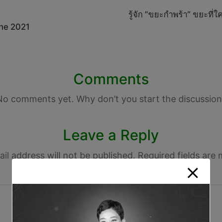
รู้จัก “ขยะกำพร้า” ขยะที่
une 2021
Comments
No comments yet. Why don’t you start the discussion
Leave a Reply
il address will not be published.
Required fields are