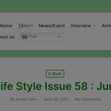
modal-check
Home
รู้จักเรา
News/Event
Interview
Arti
out us
Thai
Posted
E-Book
in
ife Style Issue 58 : J
By
Green Life+
June 20, 2021
No Comments
Posted
by